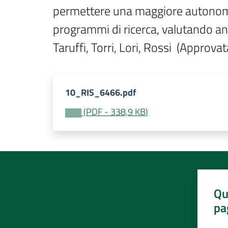
permettere una maggiore autonomia 
programmi di ricerca, valutando anc
Taruffi, Torri, Lori, Rossi  (Appro
10_RIS_6466.pdf
(
PDF
-
338,9 KB
)
Qu
pa
Valut