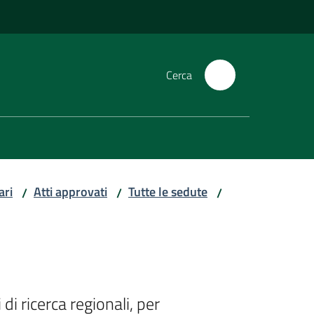
Cerca
ari
Atti approvati
Tutte le sedute
/
/
/
 ricerca regionali, per 