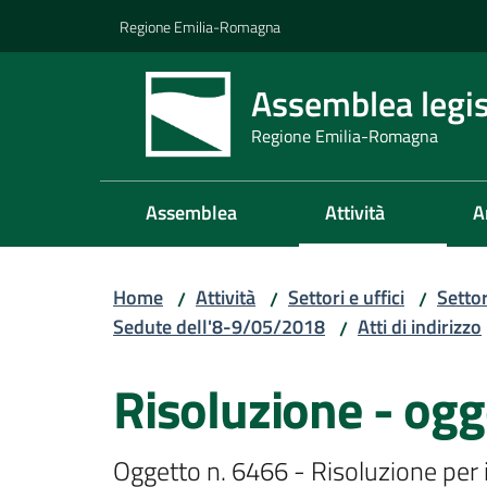
Vai al contenuto
Vai alla navigazione
Vai al footer
Regione Emilia-Romagna
Assemblea legis
Regione Emilia-Romagna
Assemblea
Attività
A
Home
Attività
Settori e uffici
Setto
/
/
/
Sedute dell'8-9/05/2018
Atti di indirizzo
/
Risoluzione - ogg
Oggetto n. 6466 - Risoluzione per i