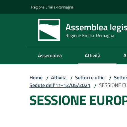
Vai al contenuto
Vai alla navigazione
Vai al footer
Regione Emilia-Romagna
Assemblea legis
Regione Emilia-Romagna
Assemblea
Attività
A
Home
Attività
Settori e uffici
Setto
/
/
/
Sedute dell'11-12/05/2021
SESSIONE 
/
SESSIONE EURO