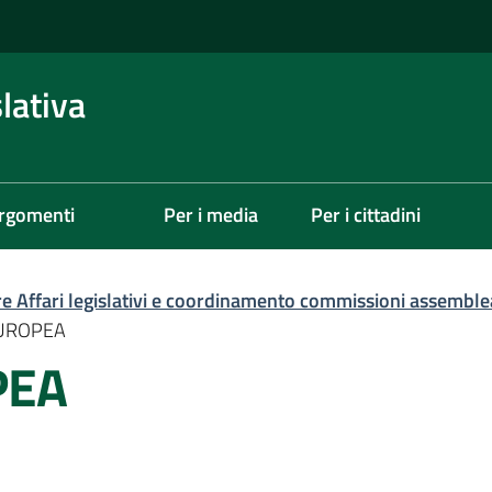
lativa
rgomenti
Per i media
Per i cittadini
re Affari legislativi e coordinamento commissioni assemble
EUROPEA
PEA