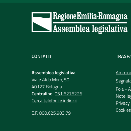
CONTATTI
TRASP
Assemblea legislativa
Amminis
Viale Aldo Moro, 50
Segnala 
40127 Bologna
Foia - A
Centralino
051 5275226
Note le
Cerca telefoni e indirizzi
Privacy 
Cookies
C.F. 800.625.903.79