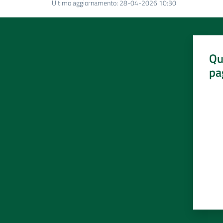
Ultimo aggiornamento
:
28-04-2026 10:30
Qu
pa
Valut