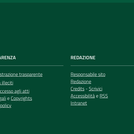
ARENZA
REDAZIONE
trazione trasparente
Responsabile sito
Redazione
illeciti
Credits
-
Scrivici
ccesso agli atti
Accessibilità
e
RSS
gali
e
Copyrights
Intranet
policy