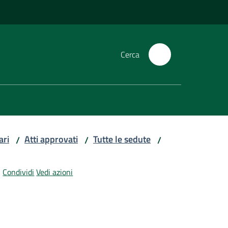
Cerca
ari
Atti approvati
Tutte le sedute
/
/
/
Condividi
Vedi azioni