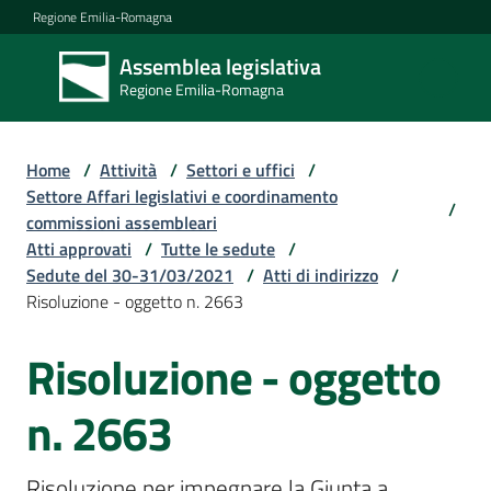
Vai al contenuto
Vai alla navigazione
Vai al footer
Regione Emilia-Romagna
Assemblea legislativa
Assemblea
Regione Emilia-Romagna
legislativa
Regione Emilia-
Romagna
Home
/
Attività
/
Settori e uffici
/
Settore Affari legislativi e coordinamento
/
commissioni assembleari
Assemblea
Atti approvati
/
Tutte le sedute
/
Sedute del 30-31/03/2021
/
Atti di indirizzo
/
Risoluzione - oggetto n. 2663
Attività
Risoluzione - oggetto
Argomenti
n. 2663
Risoluzione per impegnare la Giunta a 