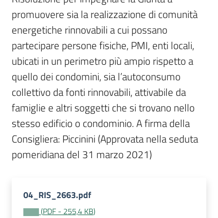
Per
promuovere sia la realizzazione di comunità 
i
media
energetiche rinnovabili a cui possano 
partecipare persone fisiche, PMI, enti locali, 
Per
ubicati in un perimetro più ampio rispetto a 
i
quello dei condomini, sia l’autoconsumo 
cittadini
collettivo da fonti rinnovabili, attivabile da 
famiglie e altri soggetti che si trovano nello 
stesso edificio o condominio. A firma della 
Consigliera: Piccinini (Approvata nella seduta 
pomeridiana del 31 marzo 2021)
04_RIS_2663.pdf
(
PDF
-
255,4 KB
)