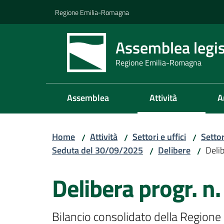
Vai al contenuto
Vai alla navigazione
Vai al footer
Regione Emilia-Romagna
Assemblea legis
Regione Emilia-Romagna
Assemblea
Attività
A
Home
Attività
Settori e uffici
Setto
/
/
/
Seduta del 30/09/2025
Delibere
Delib
/
/
Delibera progr. n
Bilancio consolidato della Regione 