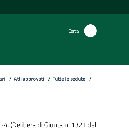
Cerca
ari
Atti approvati
Tutte le sedute
/
/
/
4. (Delibera di Giunta n. 1321 del 