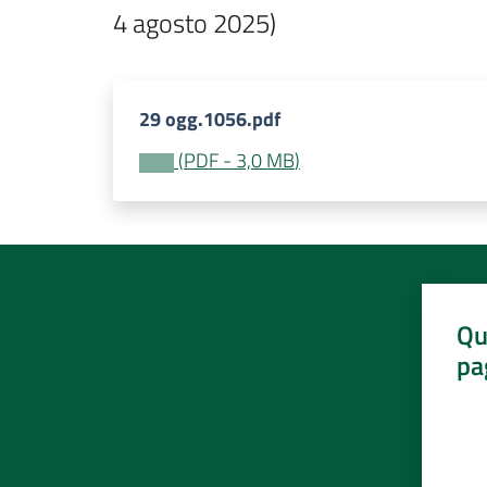
4 agosto 2025)
29 ogg.1056.pdf
(
PDF
-
3,0 MB
)
Qu
pa
Valut