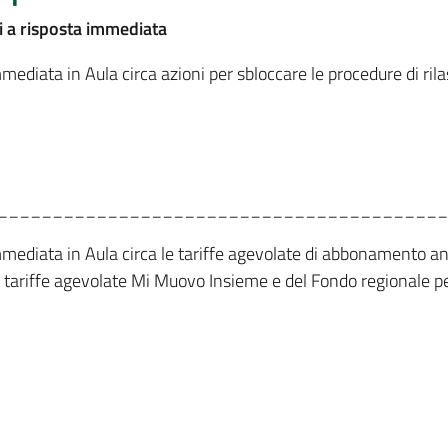
i a risposta immediata
ediata in Aula circa azioni per sbloccare le procedure di rilasci
_________________________________________
mmediata in Aula circa le tariffe agevolate di abbonamento ann
e tariffe agevolate Mi Muovo Insieme e del Fondo regionale per
_________________________________________