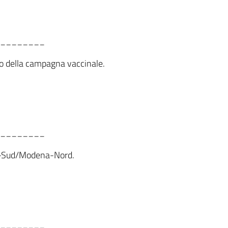
________
guo della campagna vaccinale.
________
nza-Sud/Modena-Nord.
________