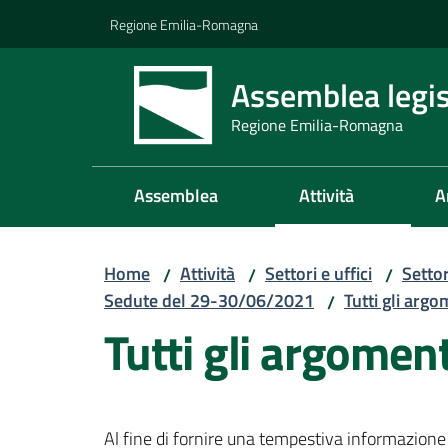
Vai al contenuto
Vai alla navigazione
Vai al footer
Regione Emilia-Romagna
Assemblea legis
Regione Emilia-Romagna
Assemblea
Attività
A
Home
Attività
Settori e uffici
Setto
/
/
/
Sedute del 29-30/06/2021
Tutti gli argo
/
Tutti gli argomen
Al fine di fornire una tempestiva informazione 