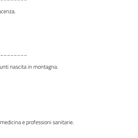
acenza.
________
 Punti nascita in montagna.
in medicina e professioni sanitarie.