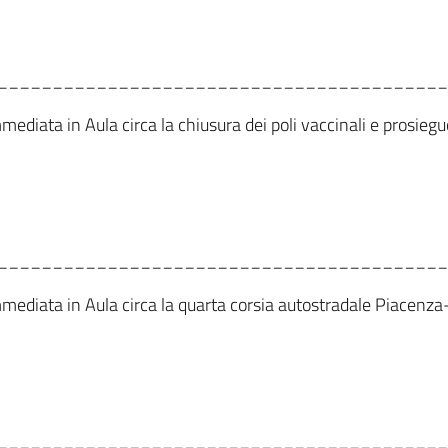
_________________________________________
mmediata in Aula circa la chiusura dei poli vaccinali e prosie
_________________________________________
 immediata in Aula circa la quarta corsia autostradale Piace
_________________________________________