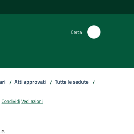
Cerca
ari
Atti approvati
Tutte le sedute
/
/
/
Condividi
Vedi azioni
ue: