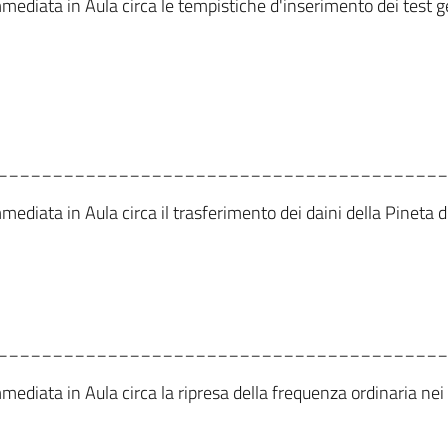
immediata in Aula circa le tempistiche d'inserimento dei tes
_________________________________________
mediata in Aula circa il trasferimento dei daini della Pineta d
_________________________________________
mediata in Aula circa la ripresa della frequenza ordinaria nei c