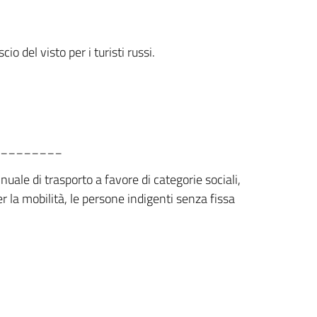
o del visto per i turisti russi.
________
uale di trasporto a favore di categorie sociali,
 la mobilità, le persone indigenti senza fissa
________