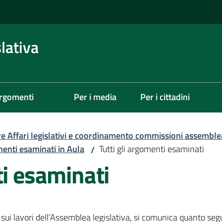
lativa
rgomenti
Per i media
Per i cittadini
re Affari legislativi e coordinamento commissioni assemble
menti esaminati in Aula
Tutti gli argomenti esaminati
/
ti esaminati
sui lavori dell’Assemblea legislativa, si comunica quanto seg