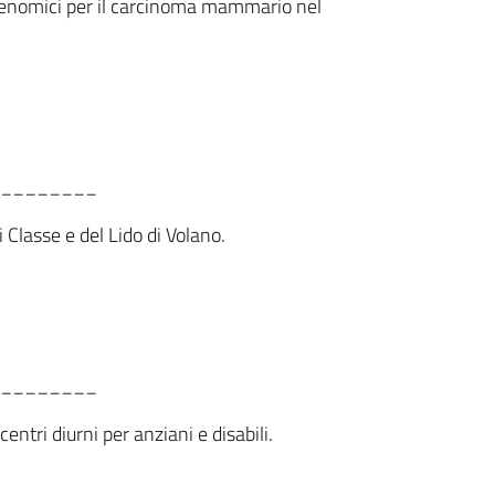
t genomici per il carcinoma mammario nel
________
i Classe e del Lido di Volano.
________
entri diurni per anziani e disabili.