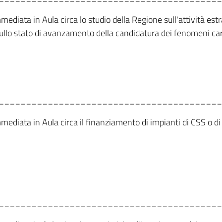
mmediata in Aula circa lo studio della Regione sull'attività es
ullo stato di avanzamento della candidatura dei fenomeni car
_________________________________________
mmediata in Aula circa il finanziamento di impianti di CSS o d
_________________________________________