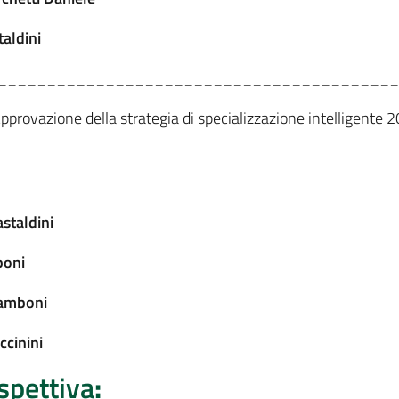
aldini
_________________________________________
“Approvazione della strategia di specializzazione intelligen
staldini
boni
Zamboni
ccinini
ispettiva
: