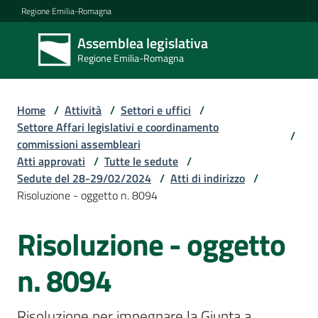
Vai al contenuto
Vai alla navigazione
Vai al footer
Regione Emilia-Romagna
Assemblea legislativa
Assemblea
Regione Emilia-Romagna
legislativa
Regione Emilia-
Romagna
Home
/
Attività
/
Settori e uffici
/
Settore Affari legislativi e coordinamento
/
commissioni assembleari
Assemblea
Atti approvati
/
Tutte le sedute
/
Sedute del 28-29/02/2024
/
Atti di indirizzo
/
Risoluzione - oggetto n. 8094
Attività
Risoluzione - oggetto
Argomenti
n. 8094
Risoluzione per impegnare la Giunta a 