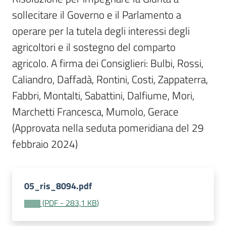
Per
sollecitare il Governo e il Parlamento a 
i
media
operare per la tutela degli interessi degli 
agricoltori e il sostegno del comparto 
Per
agricolo. A firma dei Consiglieri: Bulbi, Rossi, 
i
Caliandro, Daffadà, Rontini, Costi, Zappaterra, 
cittadini
Fabbri, Montalti, Sabattini, Dalfiume, Mori, 
Marchetti Francesca, Mumolo, Gerace 
(Approvata nella seduta pomeridiana del 29 
febbraio 2024)
05_ris_8094.pdf
(
PDF
-
283,1 KB
)