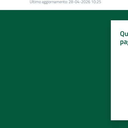
Ultimo aggiornamento
:
28-04-2026 10:25
Qu
pa
Valut