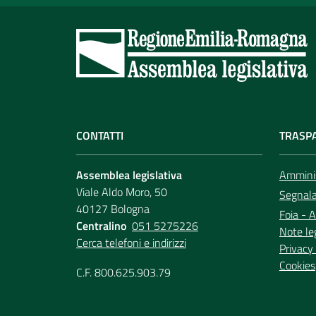
CONTATTI
TRASP
Assemblea legislativa
Amminis
Viale Aldo Moro, 50
Segnala 
40127 Bologna
Foia - A
Centralino
051 5275226
Note le
Cerca telefoni e indirizzi
Privacy 
Cookies
C.F. 800.625.903.79