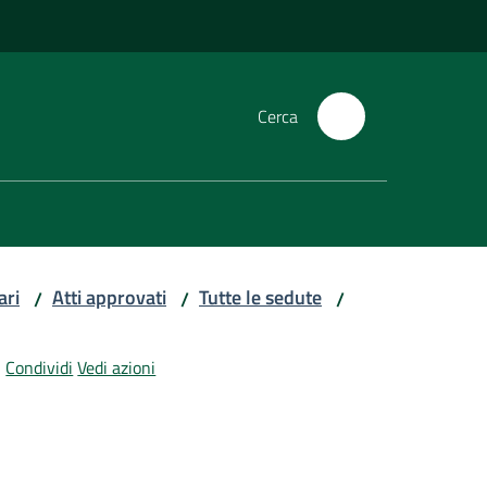
Cerca
ari
Atti approvati
Tutte le sedute
/
/
/
Condividi
Vedi azioni