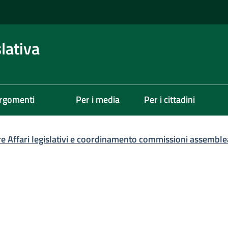
lativa
rgomenti
Per i media
Per i cittadini
re Affari legislativi e coordinamento commissioni assemble