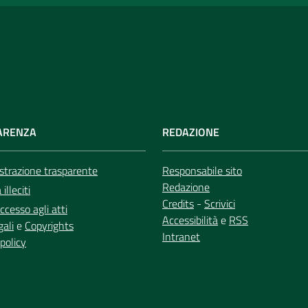
ARENZA
REDAZIONE
trazione trasparente
Responsabile sito
Redazione
illeciti
Credits
-
Scrivici
ccesso agli atti
Accessibilità
e
RSS
gali
e
Copyrights
Intranet
policy