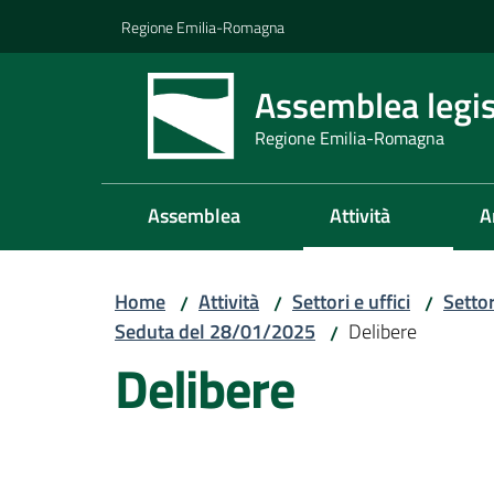
Vai al contenuto
Vai alla navigazione
Vai al footer
Regione Emilia-Romagna
Assemblea legis
Regione Emilia-Romagna
Assemblea
Attività
A
Home
Attività
Settori e uffici
Setto
/
/
/
Seduta del 28/01/2025
Delibere
/
Delibere