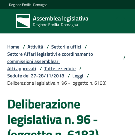
Vai al contenuto
Vai alla navigazione
Vai al footer
Regione Emilia-Romagna
Assemblea legislativa
Assemblea
Regione Emilia-Romagna
legislativa
Regione Emilia-
Romagna
Home
/
Attività
/
Settori e uffici
/
Settore Affari legislativi e coordinamento
/
commissioni assembleari
Assemblea
Atti approvati
/
Tutte le sedute
/
Sedute del 27-28/11/2018
/
Leggi
/
Deliberazione legislativa n. 96 - (oggetto n. 6183)
Attività
Deliberazione
Argomenti
legislativa n. 96 -
(oggetto n. 6183)