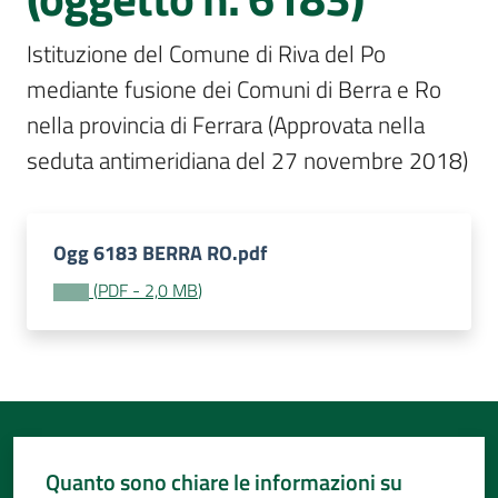
Per
i
Istituzione del Comune di Riva del Po 
media
mediante fusione dei Comuni di Berra e Ro 
Per
nella provincia di Ferrara (Approvata nella 
i
seduta antimeridiana del 27 novembre 2018)
cittadini
Ogg 6183 BERRA RO.pdf
(
PDF
-
2,0 MB
)
Quanto sono chiare le informazioni su