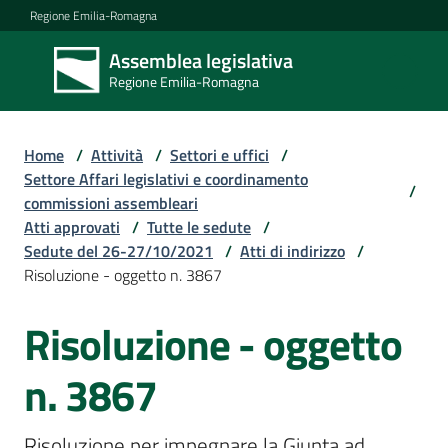
Vai al contenuto
Vai alla navigazione
Vai al footer
Regione Emilia-Romagna
Assemblea legislativa
Assemblea
Regione Emilia-Romagna
legislativa
Regione Emilia-
Romagna
Home
/
Attività
/
Settori e uffici
/
Settore Affari legislativi e coordinamento
/
commissioni assembleari
Assemblea
Atti approvati
/
Tutte le sedute
/
Sedute del 26-27/10/2021
/
Atti di indirizzo
/
Risoluzione - oggetto n. 3867
Attività
Risoluzione - oggetto
Argomenti
n. 3867
Risoluzione per impegnare la Giunta ad 