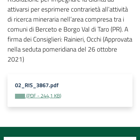
Per
attivarsi per esprimere contrarietà all’attività 
i
media
di ricerca mineraria nell’area compresa tra i 
comuni di Berceto e Borgo Val di Taro (PR). A 
Per
firma dei Consiglieri: Rainieri, Occhi (Approvata 
i
nella seduta pomeridiana del 26 ottobre 
cittadini
2021)
02_RIS_3867.pdf
(
PDF
-
244,1 KB
)