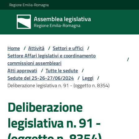
Vai al contenuto
Vai alla navigazione
Vai al footer
Regione Emilia-Romagna
Assemblea legislativa
Assemblea
Regione Emilia-Romagna
legislativa
Regione Emilia-
Romagna
Home
/
Attività
/
Settori e uffici
/
Settore Affari legislativi e coordinamento
/
commissioni assembleari
Assemblea
Atti approvati
/
Tutte le sedute
/
Sedute del 25-26-27/06/2024
/
Leggi
/
Deliberazione legislativa n. 91 - (oggetto n. 8354)
Attività
Deliberazione
Argomenti
legislativa n. 91 -
(oggetto n. 8354)