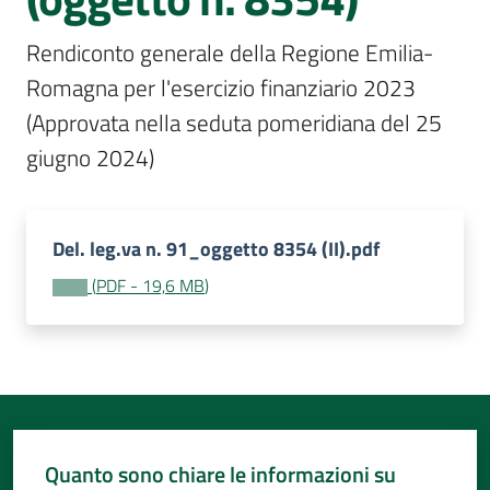
Per
i
Rendiconto generale della Regione Emilia-
media
Romagna per l'esercizio finanziario 2023 
Per
(Approvata nella seduta pomeridiana del 25 
i
giugno 2024)
cittadini
Del. leg.va n. 91_oggetto 8354 (II).pdf
(
PDF
-
19,6 MB
)
Quanto sono chiare le informazioni su