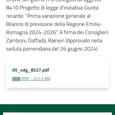
Per
8410 Progetto di legge d'iniziativa Giunta 
i
media
recante: "Prima variazione generale al 
Bilancio di previsione della Regione Emilia-
Per
Romagna 2024-2026". A firma dei Consiglieri: 
i
Zamboni, Daffadà, Rainieri (Approvato nella 
cittadini
seduta pomeridiana del 26 giugno 2024)
05_odg_8527.pdf
(
PDF
-
221,2 KB
)