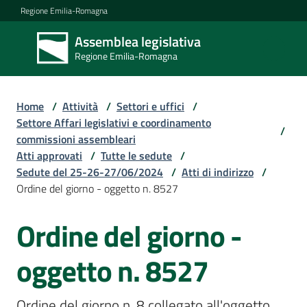
Vai al contenuto
Vai alla navigazione
Vai al footer
Regione Emilia-Romagna
Assemblea legislativa
Assemblea
Regione Emilia-Romagna
legislativa
Regione Emilia-
Romagna
Home
/
Attività
/
Settori e uffici
/
Settore Affari legislativi e coordinamento
/
commissioni assembleari
Assemblea
Atti approvati
/
Tutte le sedute
/
Sedute del 25-26-27/06/2024
/
Atti di indirizzo
/
Ordine del giorno - oggetto n. 8527
Attività
Ordine del giorno -
Argomenti
oggetto n. 8527
Ordine del giorno n. 8 collegato all'oggetto 