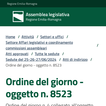
Vai al contenuto
Vai alla navigazione
Vai al footer
Regione Emilia-Romagna
Assemblea legislativa
Assemblea
Regione Emilia-Romagna
legislativa
Regione Emilia-
Romagna
Home
/
Attività
/
Settori e uffici
/
Settore Affari legislativi e coordinamento
/
commissioni assembleari
Assemblea
Atti approvati
/
Tutte le sedute
/
Sedute del 25-26-27/06/2024
/
Atti di indirizzo
/
Ordine del giorno - oggetto n. 8523
Attività
Ordine del giorno -
Argomenti
oggetto n. 8523
Ordine del giorno n. 4 collegato all'oggetto 