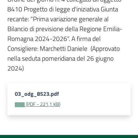
Per
8410 Progetto di legge d'iniziativa Giunta 
i
media
recante: "Prima variazione generale al 
Bilancio di previsione della Regione Emilia-
Per
Romagna 2024-2026". A firma del 
i
Consigliere: Marchetti Daniele  (Approvato 
cittadini
nella seduta pomeridiana del 26 giugno 
2024)
03_odg_8523.pdf
(
PDF
-
221,1 KB
)