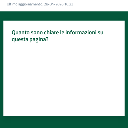
Per
Ultimo aggiornamento
:
28-04-2026 10:23
i
media
Per
Quanto sono chiare le informazioni su
i
questa pagina?
cittadini
Valuta da 1 a 5 stelle