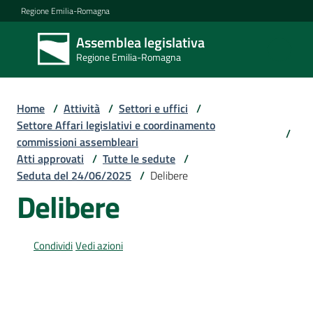
Vai al contenuto
Vai alla navigazione
Vai al footer
Regione Emilia-Romagna
Assemblea legislativa
Assemblea
Regione Emilia-Romagna
legislativa
Regione Emilia-
Romagna
Home
/
Attività
/
Settori e uffici
/
Settore Affari legislativi e coordinamento
/
commissioni assembleari
Assemblea
Atti approvati
/
Tutte le sedute
/
Seduta del 24/06/2025
/
Delibere
Delibere
Attività
Condividi
Vedi azioni
Argomenti