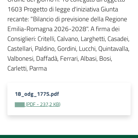
Per
1603 Progetto di legge d'iniziativa Giunta 
i
media
recante: "Bilancio di previsione della Regione 
Emilia-Romagna 2026-2028". A firma dei 
Per
Consiglieri: Critelli, Calvano, Larghetti, Casadei, 
i
Castellari, Paldino, Gordini, Lucchi, Quintavalla, 
cittadini
Valbonesi, Daffadà, Ferrari, Albasi, Bosi, 
Carletti, Parma
18_odg_1775.pdf
(
PDF
-
237,2 KB
)