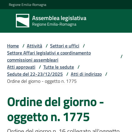
Vai al contenuto
Vai alla navigazione
Vai al footer
Regione Emilia-Romagna
Assemblea legislativa
Assemblea
Regione Emilia-Romagna
legislativa
Regione Emilia-
Romagna
Home
/
Attività
/
Settori e uffici
/
Settore Affari legislativi e coordinamento
/
commissioni assembleari
Assemblea
Atti approvati
/
Tutte le sedute
/
Sedute del 22-23/12/2025
/
Atti di indirizzo
/
Ordine del giorno - oggetto n. 1775
Attività
Ordine del giorno -
Argomenti
oggetto n. 1775
Ordine del giorno n. 16 collegato all'oggetto 