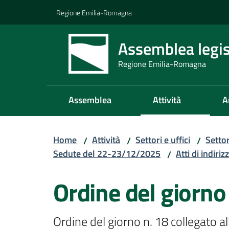
Vai al contenuto
Vai alla navigazione
Vai al footer
Regione Emilia-Romagna
Assemblea legis
Regione Emilia-Romagna
Assemblea
Attività
A
Home
Attività
Settori e uffici
Setto
/
/
/
Sedute del 22-23/12/2025
Atti di indiriz
/
Ordine del giorno
Ordine del giorno n. 18 collegato a