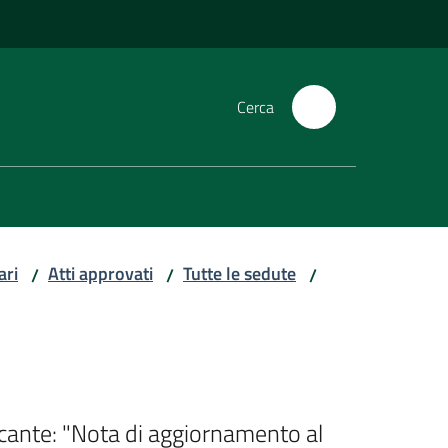
Cerca
ari
Atti approvati
Tutte le sedute
/
/
/
ecante: "Nota di aggiornamento al 