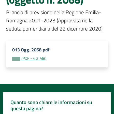
Per
i
Bilancio di previsione della Regione Emilia-
media
Romagna 2021-2023 (Approvata nella 
Per
seduta pomeridiana del 22 dicembre 2020)
i
cittadini
013 Ogg. 2068.pdf
(
PDF
-
4,2 MB
)
Quanto sono chiare le informazioni su
questa pagina?