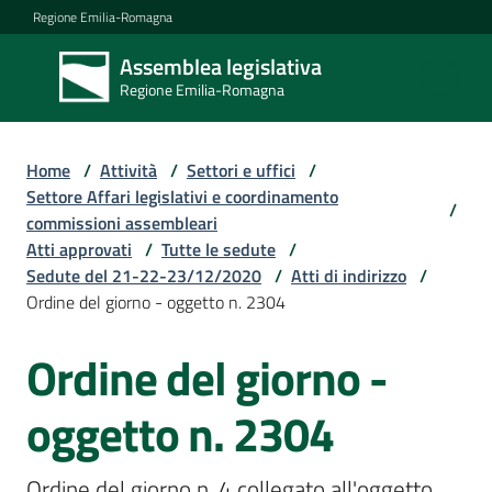
Vai al contenuto
Vai alla navigazione
Vai al footer
Regione Emilia-Romagna
Assemblea legislativa
Assemblea
Regione Emilia-Romagna
legislativa
Regione Emilia-
Romagna
Home
/
Attività
/
Settori e uffici
/
Settore Affari legislativi e coordinamento
/
commissioni assembleari
Assemblea
Atti approvati
/
Tutte le sedute
/
Sedute del 21-22-23/12/2020
/
Atti di indirizzo
/
Ordine del giorno - oggetto n. 2304
Attività
Ordine del giorno -
Argomenti
oggetto n. 2304
Ordine del giorno n. 4 collegato all'oggetto 