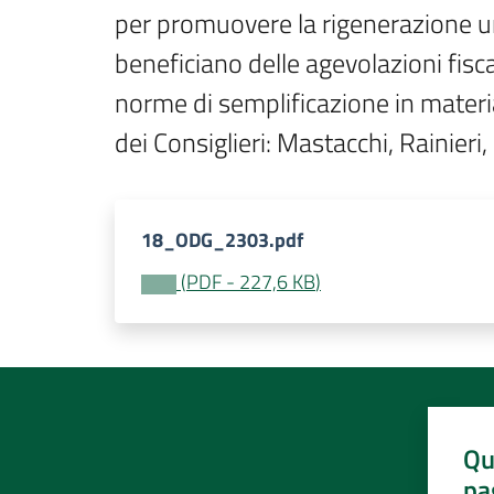
per promuovere la rigenerazione urban
beneficiano delle agevolazioni fisca
norme di semplificazione in materia 
dei Consiglieri: Mastacchi, Rainier
18_ODG_2303.pdf
(
PDF
-
227,6 KB
)
Qu
pa