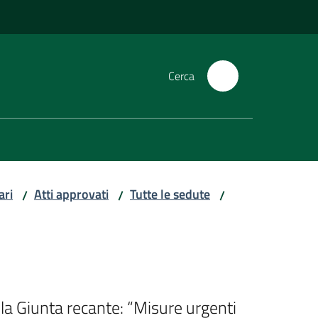
Cerca
ari
Atti approvati
Tutte le sedute
/
/
/
lla Giunta recante: “Misure urgenti 