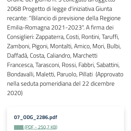
Per
2068 Progetto di legge d'iniziativa Giunta 
i
media
recante: "Bilancio di previsione della Regione 
Emilia-Romagna 2021-2023". A firma dei 
Per
Consiglieri: Zappaterra, Costi, Rontini, Taruffi, 
i
Zamboni, Pigoni, Montalti, Amico, Mori, Bulbi, 
cittadini
Daffadà, Costa, Caliandro, Marchetti 
Francesca, Tarasconi, Rossi, Fabbri, Sabattini, 
Bondavalli, Maletti, Paruolo, Pillati  (Approvato 
nella seduta pomeridiana del 22 dicembre 
2020)
07_ODG_2286.pdf
(
PDF
-
250,7 KB
)