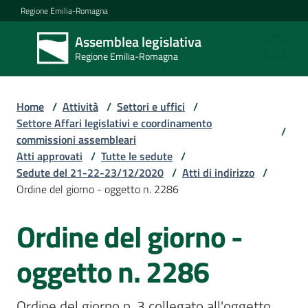
Vai al contenuto
Vai alla navigazione
Vai al footer
Regione Emilia-Romagna
Assemblea legislativa
Assemblea
Regione Emilia-Romagna
legislativa
Regione Emilia-
Romagna
Home
/
Attività
/
Settori e uffici
/
Settore Affari legislativi e coordinamento
/
commissioni assembleari
Assemblea
Atti approvati
/
Tutte le sedute
/
Sedute del 21-22-23/12/2020
/
Atti di indirizzo
/
Ordine del giorno - oggetto n. 2286
Attività
Ordine del giorno -
Argomenti
oggetto n. 2286
Ordine del giorno n. 3 collegato all'oggetto 