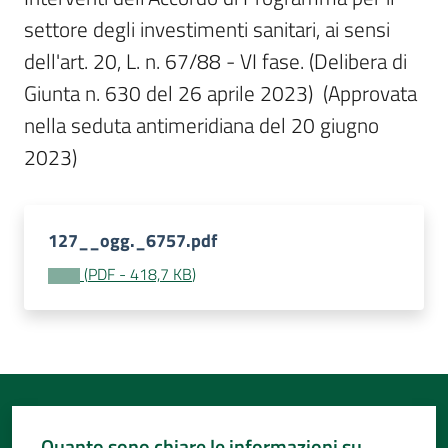
Per
settore degli investimenti sanitari, ai sensi 
i
media
dell'art. 20, L. n. 67/88 - VI fase. (Delibera di 
Giunta n. 630 del 26 aprile 2023)  (Approvata 
Per
nella seduta antimeridiana del 20 giugno 
i
2023)
cittadini
127__ogg._6757.pdf
(
PDF
-
418,7 KB
)
Quanto sono chiare le informazioni su