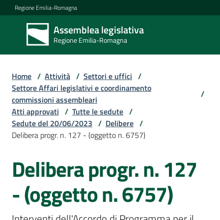
Vai al contenuto
Vai alla navigazione
Vai al footer
Regione Emilia-Romagna
Assemblea legislativa
Assemblea
Regione Emilia-Romagna
legislativa
Regione Emilia-
Romagna
Home
/
Attività
/
Settori e uffici
/
Settore Affari legislativi e coordinamento
/
commissioni assembleari
Assemblea
Atti approvati
/
Tutte le sedute
/
Sedute del 20/06/2023
/
Delibere
/
Delibera progr. n. 127 - (oggetto n. 6757)
Attività
Delibera progr. n. 127
Argomenti
- (oggetto n. 6757)
Interventi dell'Accordo di Programma per il 