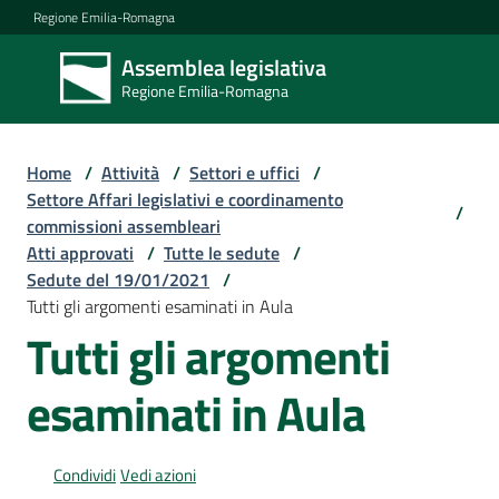
Vai al contenuto
Vai alla navigazione
Vai al footer
Regione Emilia-Romagna
Assemblea legislativa
Assemblea
Regione Emilia-Romagna
legislativa
Regione Emilia-
Romagna
Home
/
Attività
/
Settori e uffici
/
Settore Affari legislativi e coordinamento
/
commissioni assembleari
Assemblea
Atti approvati
/
Tutte le sedute
/
Sedute del 19/01/2021
/
Tutti gli argomenti esaminati in Aula
Attività
Tutti gli argomenti
esaminati in Aula
Argomenti
Condividi
Vedi azioni