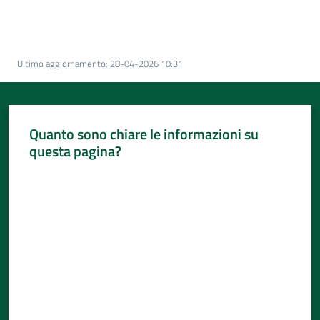
Per
i
media
Ultimo aggiornamento
:
28-04-2026 10:31
Per
i
cittadini
Quanto sono chiare le informazioni su
questa pagina?
Valuta da 1 a 5 stelle