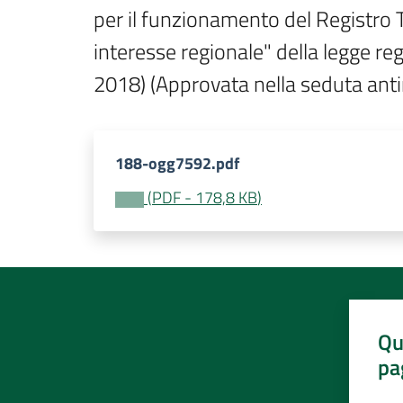
per il funzionamento del Registro Tu
interesse regionale" della legge re
2018) (Approvata nella seduta ant
188-ogg7592.pdf
(
PDF
-
178,8 KB
)
Qu
pa
Valut