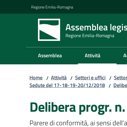
Vai al contenuto
Vai alla navigazione
Vai al footer
Regione Emilia-Romagna
Assemblea legis
Regione Emilia-Romagna
Assemblea
Attività
A
Home
Attività
Settori e uffici
Setto
/
/
/
Sedute del 17-18-19-20/12/2018
Delib
/
Delibera progr. n
Parere di conformità, ai sensi dell