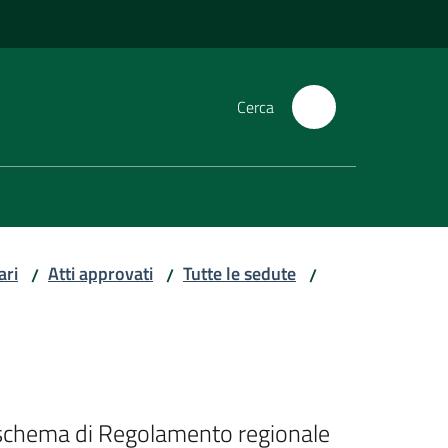
Cerca
ari
Atti approvati
Tutte le sedute
/
/
/
lo schema di Regolamento regionale 