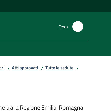
Cerca
ari
Atti approvati
Tutte le sedute
/
/
/
zione tra la Regione Emilia-Romagna 