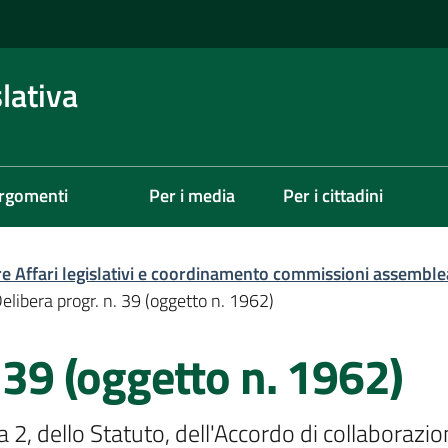
lativa
rgomenti
Per i media
Per i cittadini
re Affari legislativi e coordinamento commissioni assemble
elibera progr. n. 39 (oggetto n. 1962)
. 39 (oggetto n. 1962)
ma 2, dello Statuto, dell'Accordo di collabora