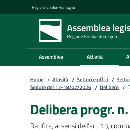
Vai al contenuto
Vai alla navigazione
Vai al footer
Regione Emilia-Romagna
Assemblea legis
Regione Emilia-Romagna
Assemblea
Attività
A
Home
Attività
Settori e uffici
Setto
/
/
/
Sedute del 17-18/02/2026
Delibere
D
/
/
Delibera progr. n
Ratifica, ai sensi dell'art. 13, com