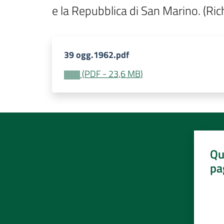
e la Repubblica di San Marino. (Ric
39 ogg.1962.pdf
(
PDF
-
23,6 MB
)
Qu
pa
Valut