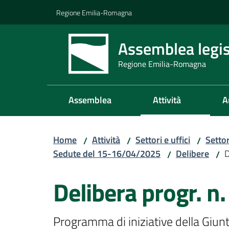
Vai al contenuto
Vai alla navigazione
Vai al footer
Regione Emilia-Romagna
Assemblea legis
Regione Emilia-Romagna
Assemblea
Attività
A
Home
Attività
Settori e uffici
Setto
/
/
/
Sedute del 15-16/04/2025
Delibere
D
/
/
Delibera progr. n.
Programma di iniziative della Giunt