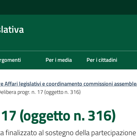
lativa
rgomenti
Per i media
Per i cittadini
re Affari legislativi e coordinamento commissioni assemble
elibera progr. n. 17 (oggetto n. 316)
 17 (oggetto n. 316)
a finalizzato al sostegno della partecipazione 