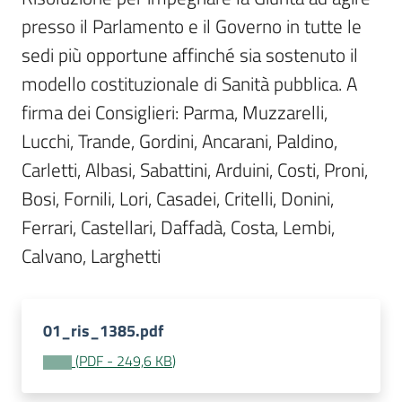
Per
presso il Parlamento e il Governo in tutte le 
i
media
sedi più opportune affinché sia sostenuto il 
modello costituzionale di Sanità pubblica. A 
Per
firma dei Consiglieri: Parma, Muzzarelli, 
i
Lucchi, Trande, Gordini, Ancarani, Paldino, 
cittadini
Carletti, Albasi, Sabattini, Arduini, Costi, Proni, 
Bosi, Fornili, Lori, Casadei, Critelli, Donini, 
Ferrari, Castellari, Daffadà, Costa, Lembi, 
Calvano, Larghetti 
01_ris_1385.pdf
(
PDF
-
249,6 KB
)