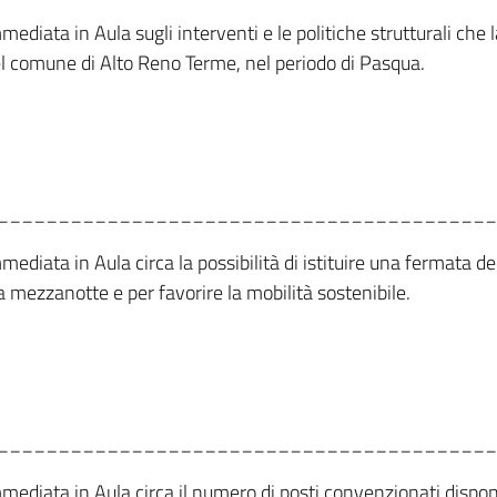
mmediata in Aula sugli interventi e le politiche strutturali ch
el comune di Alto Reno Terme, nel periodo di Pasqua.
_________________________________________
mmediata in Aula circa la possibilità di istituire una fermata
la mezzanotte e per favorire la mobilità sostenibile.
_________________________________________
mmediata in Aula circa il numero di posti convenzionati dispon