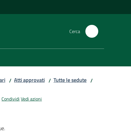
Cerca
ari
Atti approvati
Tutte le sedute
/
/
/
Condividi
Vedi azioni
ue.