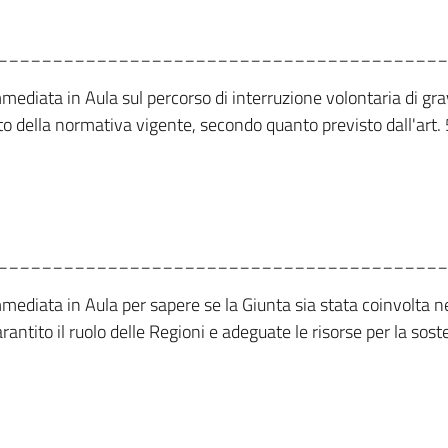
_________________________________________
mmediata in Aula sul percorso di interruzione volontaria di g
etto della normativa vigente, secondo quanto previsto dall'art
_________________________________________
mmediata in Aula per sapere se la Giunta sia stata coinvolta ne
antito il ruolo delle Regioni e adeguate le risorse per la soste