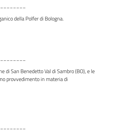
________
ganico della Polfer di Bologna.
________
une di San Benedetto Val di Sambro (BO), e le
simo provvedimento in materia di
________