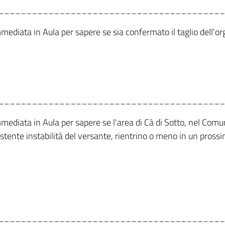
_________________________________________
mmediata in Aula per sapere se sia confermato il taglio dell'or
_________________________________________
immediata in Aula per sapere se l'area di Cà di Sotto, nel Com
sistente instabilità del versante, rientrino o meno in un pros
_________________________________________