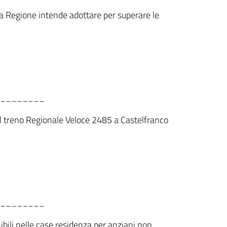
e la Regione intende adottare per superare le
________
 del treno Regionale Veloce 2485 a Castelfranco
________
ibili nelle case residenza per anziani non