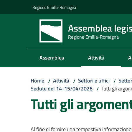
Vai al contenuto
Vai alla navigazione
Vai al footer
Regione Emilia-Romagna
Assemblea legis
Regione Emilia-Romagna
Assemblea
Attività
A
Home
Attività
Settori e uffici
Setto
/
/
/
Sedute del 14-15/04/2026
Tutti gli argo
/
Tutti gli argomen
Al fine di fornire una tempestiva informazione 