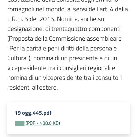
Per
romagnoli nel mondo, ai sensi dell'art. 4 della 
i
media
L.R. n. 5 del 2015. Nomina, anche su 
designazione, di trentaquattro componenti 
Per
(Proposta della Commissione assembleare 
i
“Per la parità e per i diritti della persona e 
cittadini
Cultura”); nomina di un presidente e di un 
vicepresidente tra i consiglieri regionali e 
nomina di un vicepresidente tra i consultori 
residenti all’estero.
19 ogg.445.pdf
(
PDF
-
438,6 KB
)