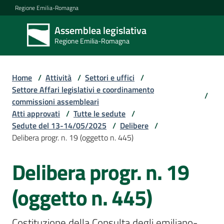
Vai al contenuto
Vai alla navigazione
Vai al footer
Regione Emilia-Romagna
Assemblea legislativa
Assemblea
Regione Emilia-Romagna
legislativa
Regione Emilia-
Romagna
Home
/
Attività
/
Settori e uffici
/
Settore Affari legislativi e coordinamento
/
commissioni assembleari
Assemblea
Atti approvati
/
Tutte le sedute
/
Sedute del 13-14/05/2025
/
Delibere
/
Delibera progr. n. 19 (oggetto n. 445)
Attività
Delibera progr. n. 19
Argomenti
(oggetto n. 445)
Costituzione della Consulta degli emiliano-