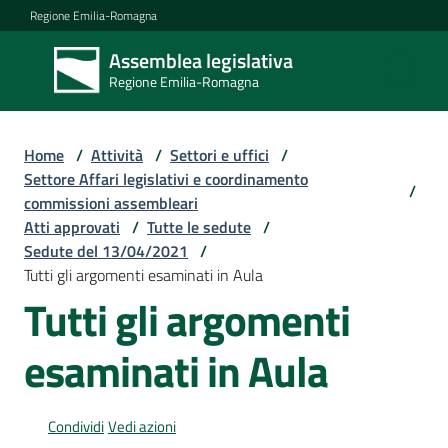
Vai al contenuto
Vai alla navigazione
Vai al footer
Regione Emilia-Romagna
Assemblea legislativa
Assemblea
Regione Emilia-Romagna
legislativa
Regione Emilia-
Romagna
Home
/
Attività
/
Settori e uffici
/
Settore Affari legislativi e coordinamento
/
commissioni assembleari
Assemblea
Atti approvati
/
Tutte le sedute
/
Sedute del 13/04/2021
/
Tutti gli argomenti esaminati in Aula
Attività
Tutti gli argomenti
esaminati in Aula
Argomenti
Condividi
Vedi azioni