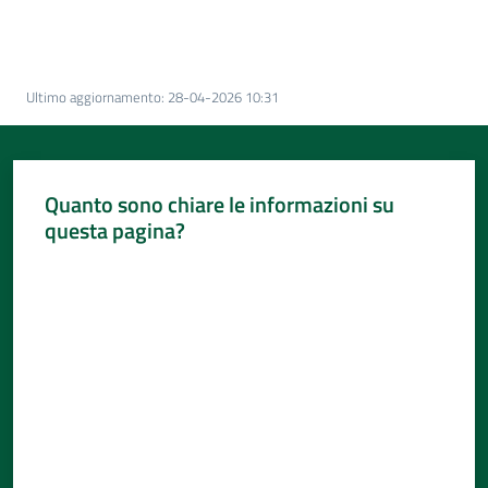
Per
i
media
Ultimo aggiornamento
:
28-04-2026 10:31
Per
i
cittadini
Quanto sono chiare le informazioni su
questa pagina?
Valuta da 1 a 5 stelle