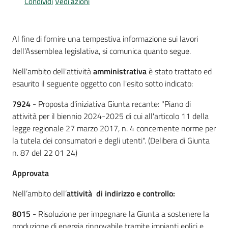
Condividi
Vedi azioni
Per
i
media
Al fine di fornire una tempestiva informazione sui lavori
dell’Assemblea legislativa, si comunica quanto segue.
Per
i
Nell'ambito dell'attività
amministrativa
è stato trattato ed
cittadini
esaurito il seguente oggetto con l'esito sotto indicato:
7924
- Proposta d'iniziativa Giunta recante: "Piano di
attività per il biennio 2024-2025 di cui all'articolo 11 della
legge regionale 27 marzo 2017, n. 4 concernente norme per
la tutela dei consumatori e degli utenti". (Delibera di Giunta
n. 87 del 22 01 24)
Approvata
Nell’ambito
dell’
attività di indirizzo e controllo:
8015
- Risoluzione per impegnare la Giunta a sostenere la
produzione di energia rinnovabile tramite impianti eolici e