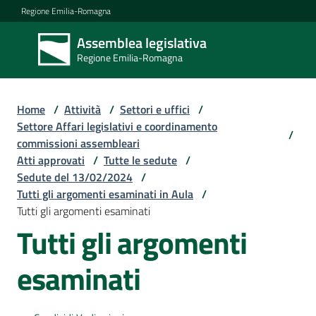
Vai al contenuto
Vai alla navigazione
Vai al footer
Regione Emilia-Romagna
Assemblea legislativa
Assemblea
Regione Emilia-Romagna
legislativa
Regione Emilia-
Romagna
Home
/
Attività
/
Settori e uffici
/
Settore Affari legislativi e coordinamento
/
commissioni assembleari
Assemblea
Atti approvati
/
Tutte le sedute
/
Sedute del 13/02/2024
/
Tutti gli argomenti esaminati in Aula
/
Attività
Tutti gli argomenti esaminati
Tutti gli argomenti
Argomenti
esaminati