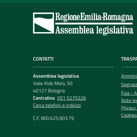
CONTATTI
TRASP
Assemblea legislativa
Amminis
Viale Aldo Moro, 50
Segnala 
40127 Bologna
Foia - A
Centralino
051 5275226
Note le
Cerca telefoni e indirizzi
Privacy 
Cookies
C.F. 800.625.903.79