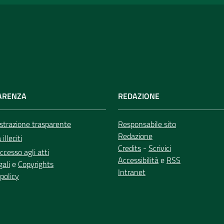
ARENZA
REDAZIONE
trazione trasparente
Responsabile sito
Redazione
illeciti
Credits
-
Scrivici
ccesso agli atti
Accessibilità
e
RSS
gali
e
Copyrights
Intranet
policy