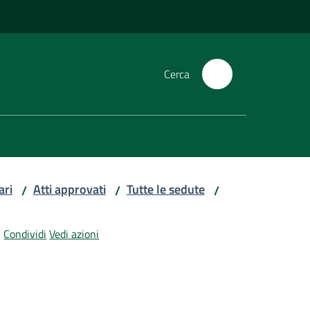
Cerca
ari
Atti approvati
Tutte le sedute
/
/
/
Condividi
Vedi azioni