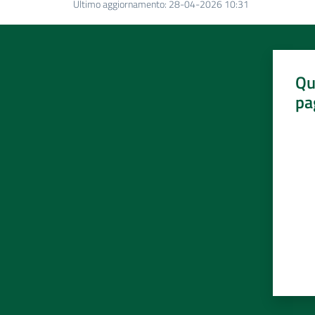
Ultimo aggiornamento
:
28-04-2026 10:31
Qu
pa
Valut