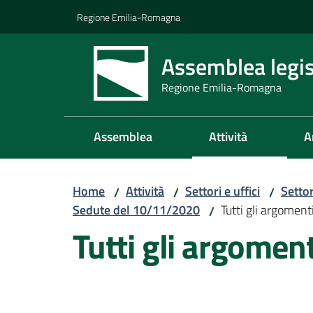
Vai al contenuto
Vai alla navigazione
Vai al footer
Regione Emilia-Romagna
Assemblea legis
Regione Emilia-Romagna
Assemblea
Attività
A
Home
Attività
Settori e uffici
Setto
/
/
/
Sedute del 10/11/2020
Tutti gli argoment
/
Tutti gli argomen