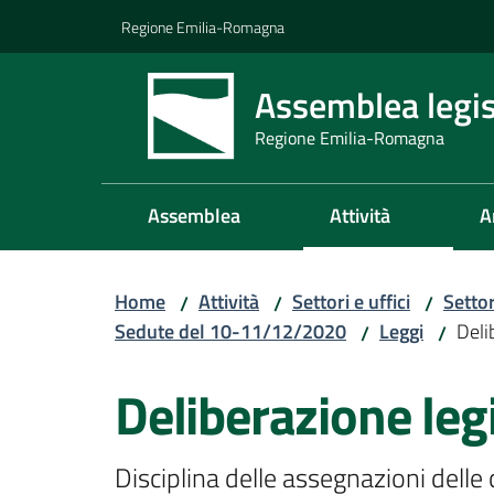
Vai al contenuto
Vai alla navigazione
Vai al footer
Regione Emilia-Romagna
Assemblea legis
Regione Emilia-Romagna
Assemblea
Attività
A
Home
Attività
Settori e uffici
Setto
/
/
/
Sedute del 10-11/12/2020
Leggi
Deli
/
/
Deliberazione legi
Disciplina delle assegnazioni delle