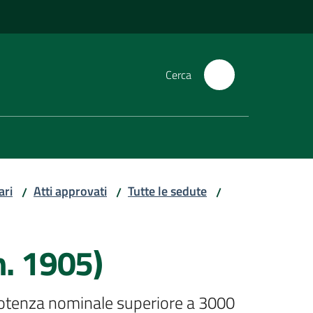
Cerca
ari
Atti approvati
Tutte le sedute
/
/
/
n. 1905)
 potenza nominale superiore a 3000 