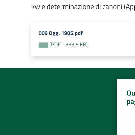
kw e determinazione di canoni (Ap
009 Ogg. 1905.pdf
(
PDF
-
333,5 KB
)
Qu
pa
Valut