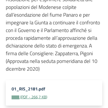
Per
popolazioni del Modenese colpite 
i
media
dall’esondazione del fiume Panaro e per 
impegnare la Giunta a continuare il confronto 
Per
con il Governo e il Parlamento affinché si 
i
proceda rapidamente all’approvazione della 
cittadini
dichiarazione dello stato di emergenza. A 
firma delle Consigliere: Zappaterra, Pigoni 
(Approvata nella seduta pomeridiana del 10 
dicembre 2020)
01_RIS_2181.pdf
(
PDF
-
266,7 KB
)