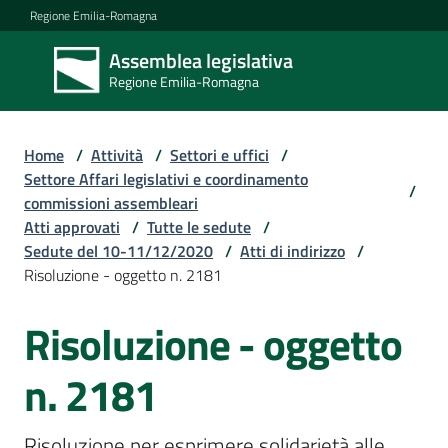
Vai al contenuto
Vai alla navigazione
Vai al footer
Regione Emilia-Romagna
Assemblea legislativa
Assemblea
Regione Emilia-Romagna
legislativa
Regione Emilia-
Romagna
Home
/
Attività
/
Settori e uffici
/
Settore Affari legislativi e coordinamento
/
commissioni assembleari
Assemblea
Atti approvati
/
Tutte le sedute
/
Sedute del 10-11/12/2020
/
Atti di indirizzo
/
Risoluzione - oggetto n. 2181
Attività
Risoluzione - oggetto
Argomenti
n. 2181
Risoluzione per esprimere solidarietà alle 