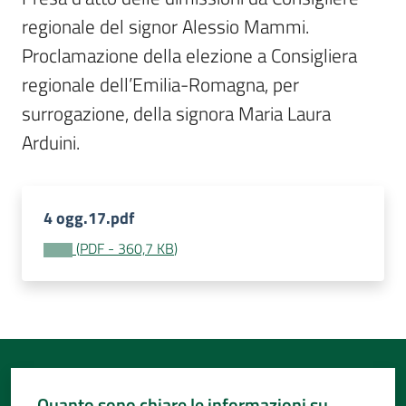
Per
regionale del signor Alessio Mammi. 
i
media
Proclamazione della elezione a Consigliera 
regionale dell’Emilia-Romagna, per 
Per
surrogazione, della signora Maria Laura 
i
Arduini.
cittadini
4 ogg.17.pdf
(
PDF
-
360,7 KB
)
Quanto sono chiare le informazioni su