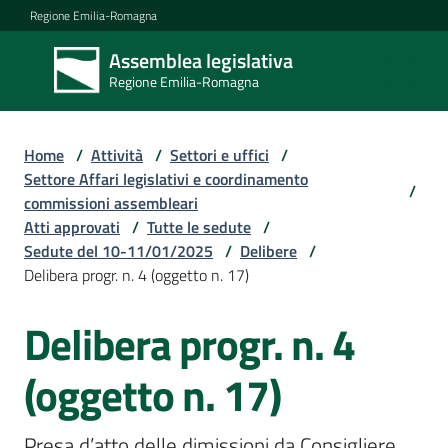
Vai al contenuto
Vai alla navigazione
Vai al footer
Regione Emilia-Romagna
Assemblea legislativa
Assemblea
Regione Emilia-Romagna
legislativa
Regione Emilia-
Romagna
Home
/
Attività
/
Settori e uffici
/
Settore Affari legislativi e coordinamento
/
commissioni assembleari
Assemblea
Atti approvati
/
Tutte le sedute
/
Sedute del 10-11/01/2025
/
Delibere
/
Delibera progr. n. 4 (oggetto n. 17)
Attività
Delibera progr. n. 4
Argomenti
(oggetto n. 17)
Presa d’atto delle dimissioni da Consigliere 