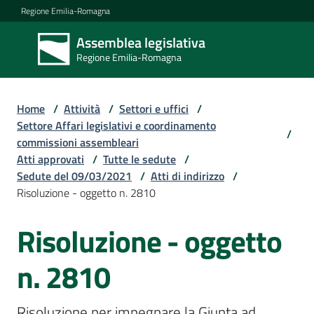
Vai al contenuto
Vai alla navigazione
Vai al footer
Regione Emilia-Romagna
Assemblea legislativa
Assemblea
Regione Emilia-Romagna
legislativa
Regione Emilia-
Romagna
Home
/
Attività
/
Settori e uffici
/
Settore Affari legislativi e coordinamento
/
commissioni assembleari
Assemblea
Atti approvati
/
Tutte le sedute
/
Sedute del 09/03/2021
/
Atti di indirizzo
/
Risoluzione - oggetto n. 2810
Attività
Risoluzione - oggetto
Argomenti
n. 2810
Risoluzione per impegnare la Giunta ad 