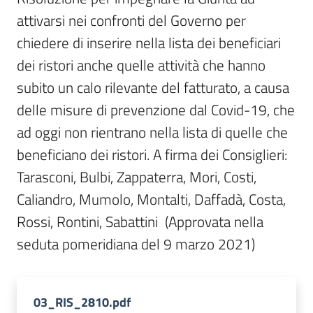
Per
attivarsi nei confronti del Governo per 
i
media
chiedere di inserire nella lista dei beneficiari 
dei ristori anche quelle attività che hanno 
Per
subito un calo rilevante del fatturato, a causa 
i
delle misure di prevenzione dal Covid-19, che 
cittadini
ad oggi non rientrano nella lista di quelle che 
beneficiano dei ristori. A firma dei Consiglieri: 
Tarasconi, Bulbi, Zappaterra, Mori, Costi, 
Caliandro, Mumolo, Montalti, Daffadà, Costa, 
Rossi, Rontini, Sabattini  (Approvata nella 
seduta pomeridiana del 9 marzo 2021)
03_RIS_2810.pdf