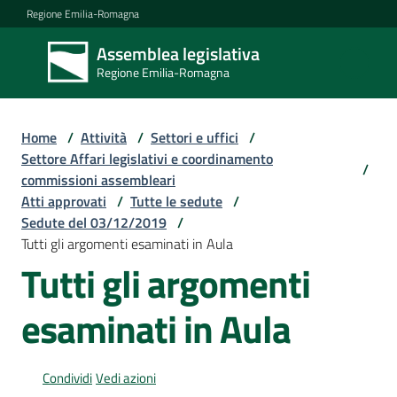
Vai al contenuto
Vai alla navigazione
Vai al footer
Regione Emilia-Romagna
Assemblea legislativa
Assemblea
Regione Emilia-Romagna
legislativa
Regione Emilia-
Romagna
Home
/
Attività
/
Settori e uffici
/
Settore Affari legislativi e coordinamento
/
commissioni assembleari
Assemblea
Atti approvati
/
Tutte le sedute
/
Sedute del 03/12/2019
/
Tutti gli argomenti esaminati in Aula
Attività
Tutti gli argomenti
esaminati in Aula
Argomenti
Condividi
Vedi azioni