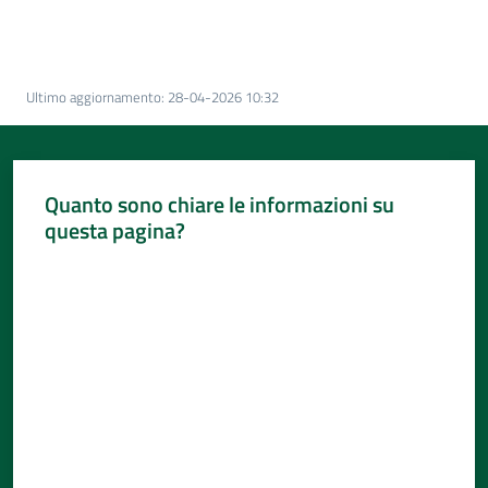
Per
i
media
Ultimo aggiornamento
:
28-04-2026 10:32
Per
i
cittadini
Quanto sono chiare le informazioni su
questa pagina?
Valuta da 1 a 5 stelle