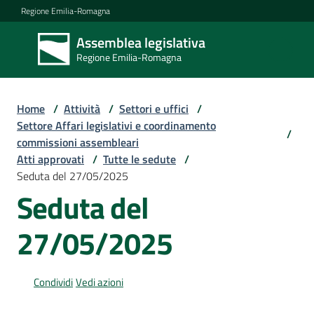
Vai al contenuto
Vai alla navigazione
Vai al footer
Regione Emilia-Romagna
Assemblea legislativa
Assemblea
Regione Emilia-Romagna
legislativa
Regione Emilia-
Romagna
Home
/
Attività
/
Settori e uffici
/
Settore Affari legislativi e coordinamento
/
commissioni assembleari
Assemblea
Atti approvati
/
Tutte le sedute
/
Seduta del 27/05/2025
Seduta del
Attività
27/05/2025
Argomenti
Condividi
Vedi azioni