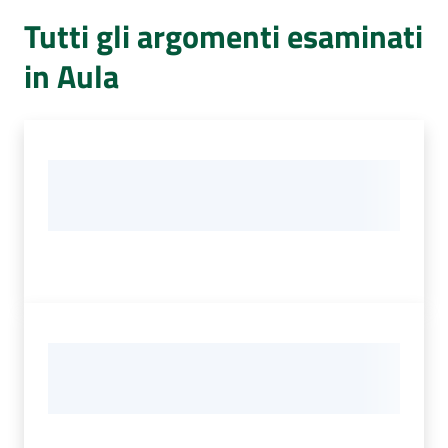
Per
Tutti gli argomenti esaminati
i
media
in Aula
Per
i
cittadini