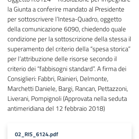
Per
la Giunta a conferire mandato al Presidente 
i
media
per sottoscrivere l’Intesa-Quadro, oggetto 
della comunicazione 6090, chiedendo quale 
Per
condizione per la sottoscrizione della stessa il 
i
superamento del criterio della “spesa storica” 
cittadini
per l’attribuzione delle risorse secondo il 
criterio dei “fabbisogni standard”. A firma dei 
Consiglieri: Fabbri, Rainieri, Delmonte, 
Marchetti Daniele, Bargi, Rancan, Pettazzoni, 
Liverani, Pompignoli (Approvata nella seduta 
antimeridiana del 12 febbraio 2018)
02_RIS_6124.pdf