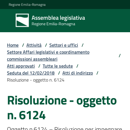
Vai al contenuto
Vai alla navigazione
Vai al footer
Regione Emilia-Romagna
Assemblea legislativa
Assemblea
Regione Emilia-Romagna
legislativa
Regione Emilia-
Romagna
Home
/
Attività
/
Settori e uffici
/
Settore Affari legislativi e coordinamento
/
commissioni assembleari
Assemblea
Atti approvati
/
Tutte le sedute
/
Seduta del 12/02/2018
/
Atti di indirizzo
/
Risoluzione - oggetto n. 6124
Attività
Risoluzione - oggetto
Argomenti
n. 6124
Oggetto n.6124 – Risoluzione per impegnare 