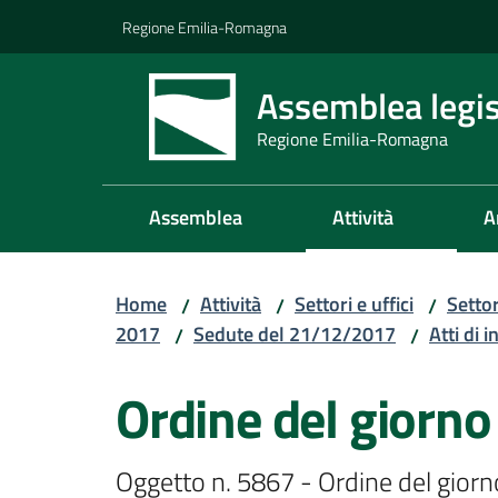
Vai al contenuto
Vai alla navigazione
Vai al footer
Regione Emilia-Romagna
Assemblea legis
Regione Emilia-Romagna
Assemblea
Attività
A
Home
Attività
Settori e uffici
Setto
/
/
/
2017
Sedute del 21/12/2017
Atti di i
/
/
Ordine del giorno
Oggetto n. 5867 - Ordine del giorno 