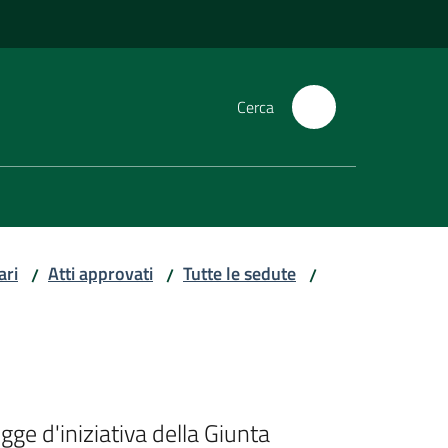
Cerca
ari
Atti approvati
Tutte le sedute
/
/
/
ge d'iniziativa della Giunta 