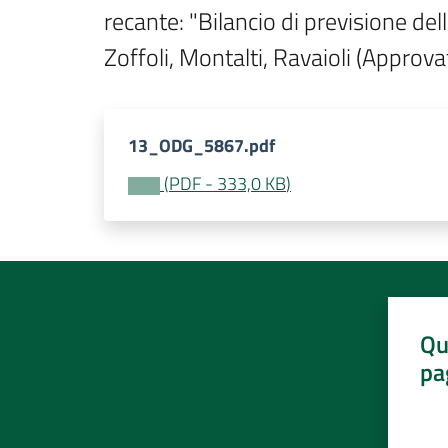
recante: "Bilancio di previsione d
Zoffoli, Montalti, Ravaioli (Appro
13_ODG_5867.pdf
(
PDF
-
333,0 KB
)
Qu
pa
Valut