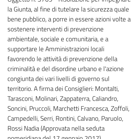
Per
la Giunta, al fine di tutelare la sicurezza quale 
i
media
bene pubblico, a porre in essere azioni volte a 
sostenere interventi di prevenzione 
Per
ambientale, sociale e comunitaria, e a 
i
supportare le Amministrazioni locali 
cittadini
favorendo le attività di prevenzione della 
criminalità e del disordine urbano e l'azione 
congiunta dei vari livelli di governo sul 
territorio. A firma dei Consiglieri: Montalti, 
Tarasconi, Molinari, Zappaterra, Caliandro, 
Soncini, Pruccoli, Marchetti Francesca, Zoffoli, 
Campedelli, Serri, Rontini, Calvano, Paruolo, 
Rossi Nadia (Approvata nella seduta 
pomeridiana del 17 gennaio 2017)