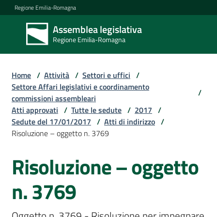
Vai al contenuto
Vai alla navigazione
Vai al footer
Regione Emilia-Romagna
Assemblea legislativa
Assemblea
Regione Emilia-Romagna
legislativa
Regione Emilia-
Romagna
Home
/
Attività
/
Settori e uffici
/
Settore Affari legislativi e coordinamento
/
commissioni assembleari
Assemblea
Atti approvati
/
Tutte le sedute
/
2017
/
Sedute del 17/01/2017
/
Atti di indirizzo
/
Risoluzione – oggetto n. 3769
Attività
Risoluzione – oggetto
Argomenti
n. 3769
Oggetto n. 3769 - Risoluzione per impegnare 