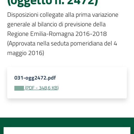
Per
i
Disposizioni collegate alla prima variazione 
media
generale al bilancio di previsione della 
Per
Regione Emilia-Romagna 2016-2018 
i
(Approvata nella seduta pomeridiana del 4 
cittadini
maggio 2016)
031-ogg2472.pdf
(
PDF
-
348,6 KB
)