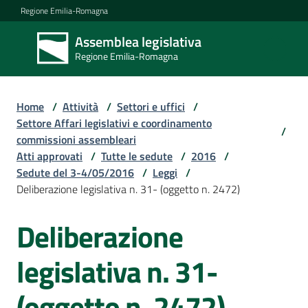
Vai al contenuto
Vai alla navigazione
Vai al footer
Regione Emilia-Romagna
Assemblea legislativa
Assemblea
Regione Emilia-Romagna
legislativa
Regione Emilia-
Romagna
Home
/
Attività
/
Settori e uffici
/
Settore Affari legislativi e coordinamento
/
commissioni assembleari
Assemblea
Atti approvati
/
Tutte le sedute
/
2016
/
Sedute del 3-4/05/2016
/
Leggi
/
Deliberazione legislativa n. 31- (oggetto n. 2472)
Attività
Deliberazione
Argomenti
legislativa n. 31-
(oggetto n. 2472)