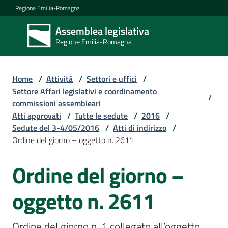
Vai al contenuto
Vai alla navigazione
Vai al footer
Regione Emilia-Romagna
Assemblea legislativa
Assemblea
Regione Emilia-Romagna
legislativa
Regione Emilia-
Romagna
Home
/
Attività
/
Settori e uffici
/
Settore Affari legislativi e coordinamento
/
commissioni assembleari
Assemblea
Atti approvati
/
Tutte le sedute
/
2016
/
Sedute del 3-4/05/2016
/
Atti di indirizzo
/
Ordine del giorno – oggetto n. 2611
Attività
Ordine del giorno –
Argomenti
oggetto n. 2611
Ordine del giorno n. 1 collegato all’oggetto 