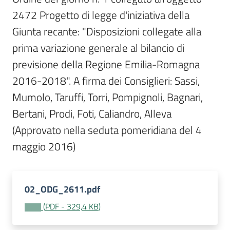
Per
2472 Progetto di legge d'iniziativa della 
i
media
Giunta recante: "Disposizioni collegate alla 
prima variazione generale al bilancio di 
Per
previsione della Regione Emilia-Romagna 
i
2016-2018". A firma dei Consiglieri: Sassi, 
cittadini
Mumolo, Taruffi, Torri, Pompignoli, Bagnari, 
Bertani, Prodi, Foti, Caliandro, Alleva 
(Approvato nella seduta pomeridiana del 4 
maggio 2016)
02_ODG_2611.pdf
(
PDF
-
329,4 KB
)