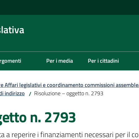
lativa
rgomenti
Per i media
Per i cittadini
re Affari legislativi e coordinamento commissioni assemble
di indirizzo
Risoluzione – oggetto n. 2793
/
getto n. 2793
 a reperire i finanziamenti necessari per il 