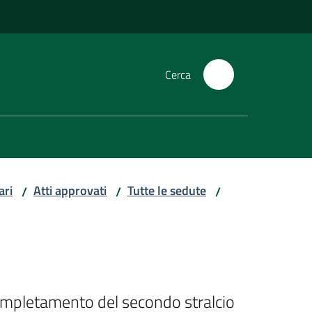
Cerca
ari
Atti approvati
Tutte le sedute
/
/
/
completamento del secondo stralcio 