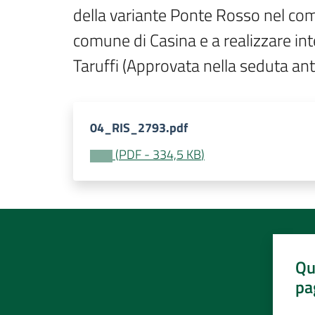
della variante Ponte Rosso nel com
comune di Casina e a realizzare inte
Taruffi (Approvata nella seduta an
04_RIS_2793.pdf
(
PDF
-
334,5 KB
)
Qu
pa
Valut