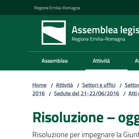
Vai al contenuto
Vai alla navigazione
Vai al footer
Regione Emilia-Romagna
Assemblea legis
Regione Emilia-Romagna
Assemblea
Attività
A
Home
Attività
Settori e uffici
Setto
/
/
/
2016
Sedute del 21-22/06/2016
Atti 
/
/
Risoluzione – og
Risoluzione per impegnare la Giunta