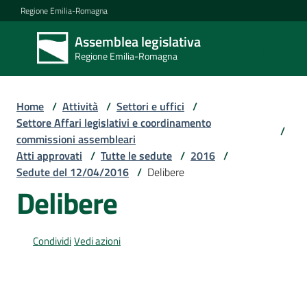
Vai al contenuto
Vai alla navigazione
Vai al footer
Regione Emilia-Romagna
Assemblea legislativa
Assemblea
Regione Emilia-Romagna
legislativa
Regione Emilia-
Romagna
Home
/
Attività
/
Settori e uffici
/
Settore Affari legislativi e coordinamento
/
commissioni assembleari
Assemblea
Atti approvati
/
Tutte le sedute
/
2016
/
Sedute del 12/04/2016
/
Delibere
Delibere
Attività
Condividi
Vedi azioni
Argomenti