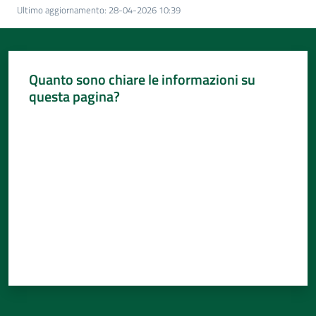
Per
Ultimo aggiornamento
:
28-04-2026 10:39
i
media
Per
Quanto sono chiare le informazioni su
i
questa pagina?
cittadini
Valuta da 1 a 5 stelle