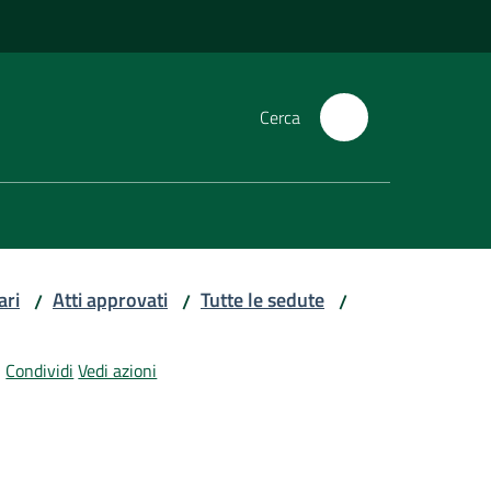
Cerca
ari
Atti approvati
Tutte le sedute
/
/
/
Condividi
Vedi azioni