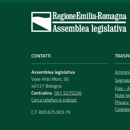
CONTATTI
TRASP
Assemblea legislativa
Amminis
Viale Aldo Moro, 50
Segnala 
40127 Bologna
Foia - A
Centralino
051 5275226
Note le
Cerca telefoni e indirizzi
Privacy 
Cookies
C.F. 800.625.903.79