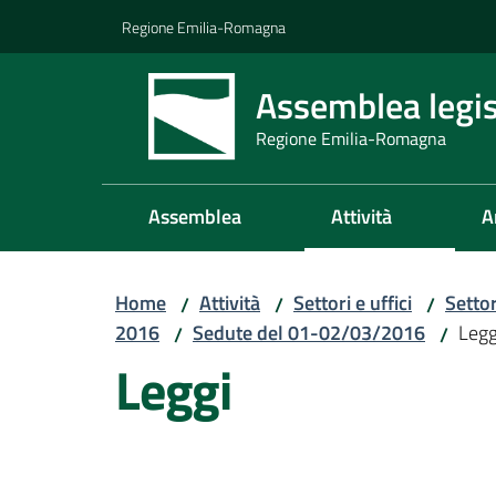
Vai al contenuto
Vai alla navigazione
Vai al footer
Regione Emilia-Romagna
Assemblea legis
Regione Emilia-Romagna
Assemblea
Attività
A
Home
Attività
Settori e uffici
Setto
/
/
/
2016
Sedute del 01-02/03/2016
Legg
/
/
Leggi