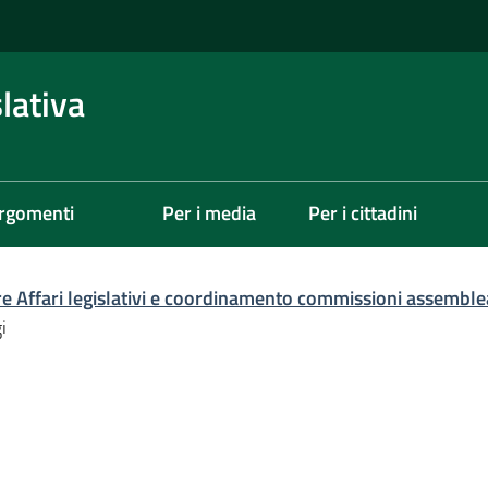
lativa
rgomenti
Per i media
Per i cittadini
re Affari legislativi e coordinamento commissioni assemble
i