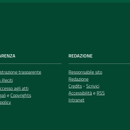
ARENZA
REDAZIONE
trazione trasparente
Responsabile sito
Redazione
illeciti
Credits
-
Scrivici
ccesso agli atti
Accessibilità
e
RSS
gali
e
Copyrights
Intranet
policy