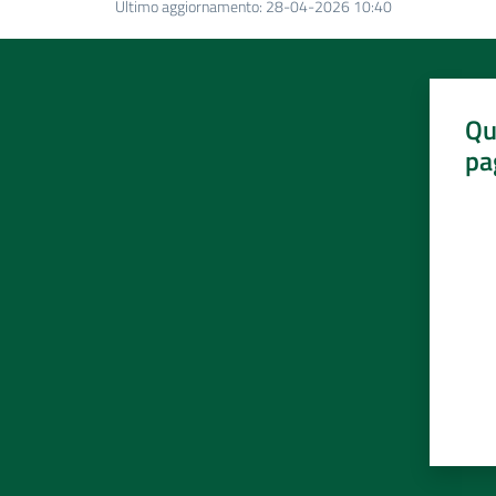
Ultimo aggiornamento
:
28-04-2026 10:40
Qu
pa
Valut