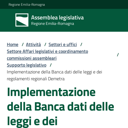
Vai al contenuto
Vai alla navigazione
Vai al footer
Regione Emilia-Romagna
Assemblea legislativa
Assemblea
Regione Emilia-Romagna
legislativa
Regione Emilia-
Romagna
Home
/
Attività
/
Settori e uffici
/
Settore Affari legislativi e coordinamento
/
commissioni assembleari
Assemblea
Supporto legislativo
/
Implementazione della Banca dati delle leggi e dei
regolamenti regionali Demetra
Attività
Implementazione
della Banca dati delle
Argomenti
leggi e dei