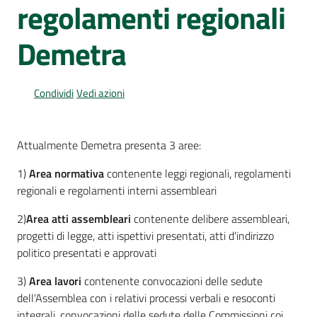
Per
regolamenti regionali
i
media
Demetra
Per
i
Condividi
Vedi azioni
cittadini
Attualmente Demetra presenta 3 aree:
1)
Area normativa
contenente leggi regionali, regolamenti
regionali e regolamenti interni assembleari
2)
Area atti assembleari
contenente delibere assembleari,
progetti di legge, atti ispettivi presentati, atti d'indirizzo
politico presentati e approvati
3)
Area lavori
contenente convocazioni delle sedute
dell'Assemblea con i relativi processi verbali e resoconti
integrali, convocazioni delle sedute delle Commissioni coi