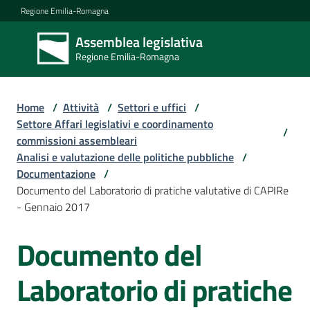
Vai al contenuto
Vai alla navigazione
Vai al footer
Regione Emilia-Romagna
Assemblea legislativa
Assemblea
Regione Emilia-Romagna
legislativa
Regione Emilia-
Romagna
Home
/
Attività
/
Settori e uffici
/
Settore Affari legislativi e coordinamento
/
commissioni assembleari
Assemblea
Analisi e valutazione delle politiche pubbliche
/
Documentazione
/
Documento del Laboratorio di pratiche valutative di CAPIRe
Attività
- Gennaio 2017
Documento del
Argomenti
Laboratorio di pratiche