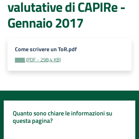
valutative di CAPIRe -
Per
i
media
Gennaio 2017
Per
i
cittadini
Come scrivere un ToR.pdf
(
PDF
-
298,4 KB
)
Quanto sono chiare le informazioni su
questa pagina?
Valuta da 1 a 5 stelle