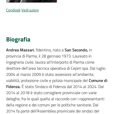
Per
i
Condividi
Vedi azioni
media
Per
i
Biografia
cittadini
Andrea Massari
, fidentino, nato a
San Secondo,
in
provincia di Parma, il 28 gennaio 1973. Laureato in
Ingegneria civile, lavora all'Interporto di Parma come
direttore dell’area tecnica operativa di Cepim spa. Dal luglio
2004 al marzo 2009 è stato assessore all'ambiente,
viabilità, protezione civile e polizia municipale del
Comune di
Fidenza.
È stato Sindaco di Fidenza dal 2014 al 2024. Dal
2014 al 2018 è stato consigliere provinciale con varie
deleghe, fra le quali quella al raccordo con i rappresentanti
della regione e dei comuni per le politiche sanitarie. Dal
2014 fa parte dell'Assemblea provinciale dei sindaci del