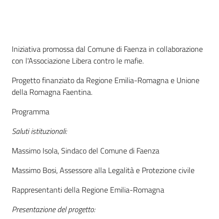
Per
i
media
Cos'è
Iniziativa promossa dal Comune di Faenza in collaborazione
Per
con l'Associazione Libera contro le mafie.
i
cittadini
Progetto finanziato da Regione Emilia-Romagna e Unione
della Romagna Faentina.
Programma
Saluti istituzionali:
Massimo Isola, Sindaco del Comune di Faenza
Massimo Bosi, Assessore alla Legalità e Protezione civile
Rappresentanti della Regione Emilia-Romagna
Presentazione del progetto: