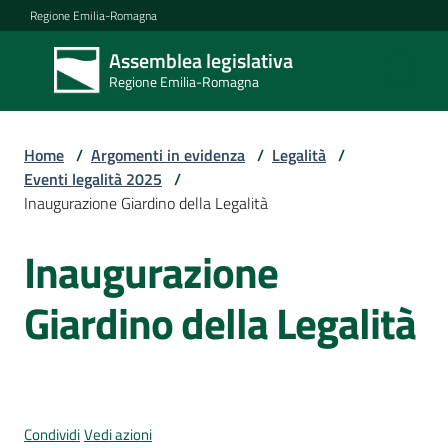
Vai al contenuto
Vai alla navigazione
Vai al footer
Regione Emilia-Romagna
Assemblea legislativa
Assemblea
Regione Emilia-Romagna
legislativa
Regione Emilia-
Romagna
Home
/
Argomenti in evidenza
/
Legalità
/
Eventi legalità 2025
/
Inaugurazione Giardino della Legalità
Assemblea
Inaugurazione
Salta al contenuto
Attività
Giardino della Legalità
Argomenti
Condividi
Vedi azioni