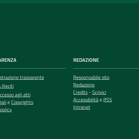
ARENZA
REDAZIONE
trazione trasparente
Responsabile sito
Redazione
illeciti
Credits
-
Scrivici
ccesso agli atti
Accessibilità
e
RSS
gali
e
Copyrights
Intranet
policy