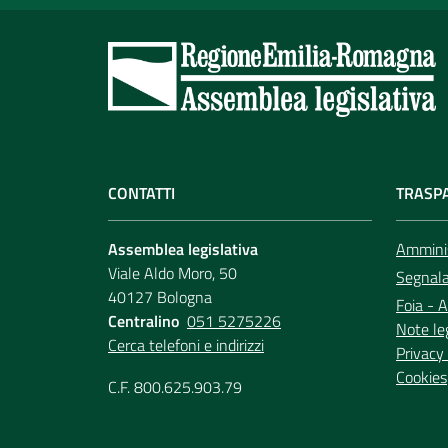
CONTATTI
TRASP
Assemblea legislativa
Amminis
Viale Aldo Moro, 50
Segnala 
40127 Bologna
Foia - A
Centralino
051 5275226
Note le
Cerca telefoni e indirizzi
Privacy 
Cookies
C.F. 800.625.903.79