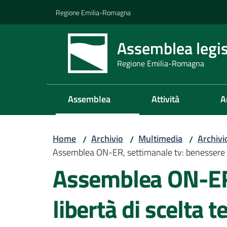
Vai al contenuto
Vai alla navigazione
Vai al footer
Regione Emilia-Romagna
Assemblea legis
Regione Emilia-Romagna
Assemblea
Attività
A
Home
Archivio
Multimedia
Archivi
/
/
/
Assemblea ON-ER, settimanale tv: benessere ani
Assemblea ON-ER,
libertà di scelta 