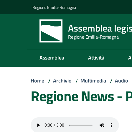
Vai al contenuto
Vai alla navigazione
Vai al footer
Regione Emilia-Romagna
Assemblea legis
Regione Emilia-Romagna
Assemblea
Attività
A
Home
Archivio
Multimedia
Audio
/
/
/
Regione News - 